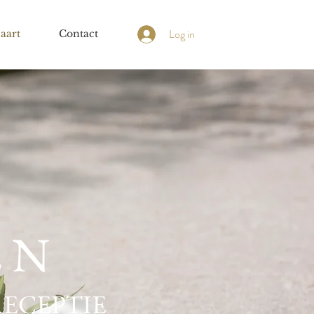
Log in
aart
Contact
E N
RECEPTIE