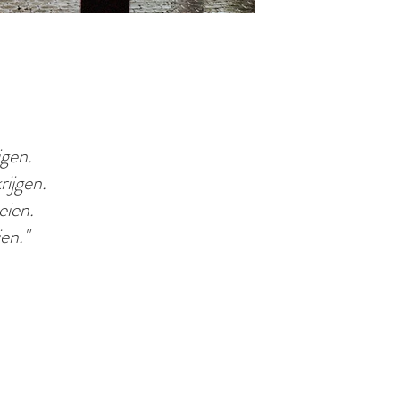
gen.
rijgen.
eien.
ien."