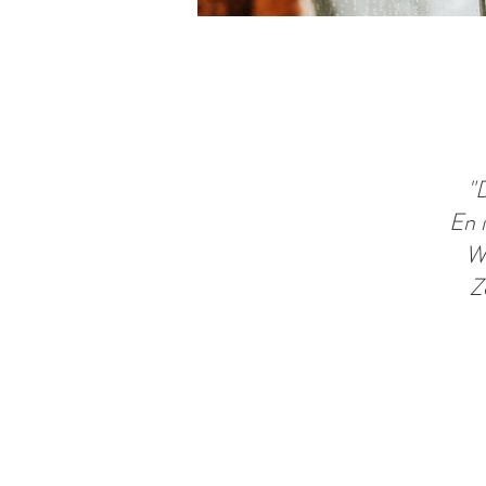
"
En i
We
Z