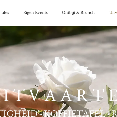
mules
Eigen Events
Ontbijt & Brunch
Uitv
 I T V A A R T 
IGHEID - KOFFIETAFEL - 