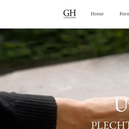
Home
For
U
PLECHT