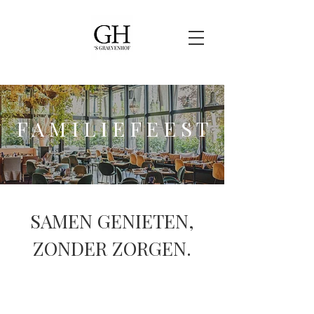
F A M I L I E F E E S T
SAMEN GENIETEN,
ZONDER ZORGEN.