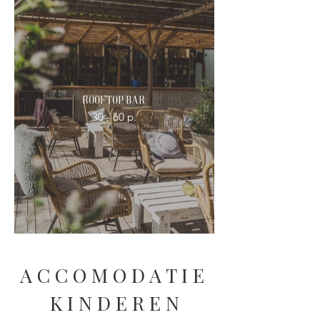
Rooftop Bar
30 - 60 p.
A C C O M O D A T I E
K I N D E R E N