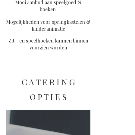
Mooi aanbod aan speelgoed &
boeken
Mogelijkheden voor springkastelen &
kinderanimatie
Zit - en speelhoeken kunnen binnen
voorzien worden
C A T E R I N G
O P T I E S