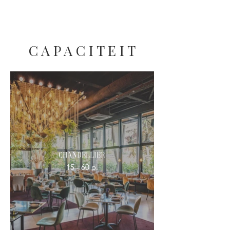
C A P A C I T E I T
Chandellier
15 - 60 p.