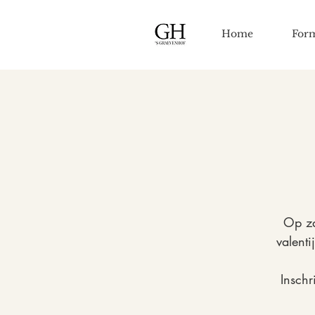
Home
For
Op za
valent
Inschr