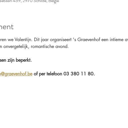
ebaan 439, 2970 Schilde, België
ment
en we Valentijn. Dit jaar organiseert 's Graevenhof een intieme a
en onvergetelijk, romantische avond. 
sen zijn beperkt.
o@graevenhof.be
 of per telefoon 03 380 11 80.