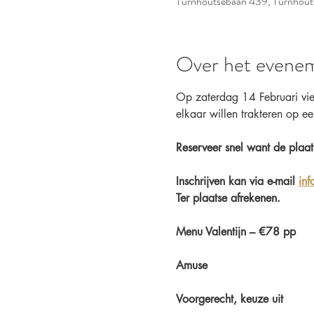
Turnhoutsebaan 439, Turnhouts
Over het evene
Op zaterdag 14 Februari vier
elkaar willen trakteren op e
Reserveer snel want de plaat
Inschrijven kan via e-mail 
inf
Ter plaatse afrekenen.
Menu Valentijn – €78 pp
Amuse
Voorgerecht, keuze uit