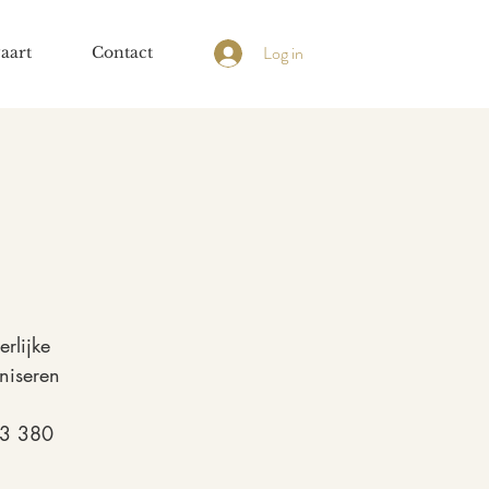
Log in
aart
Contact
rlijke
niseren
 03 380