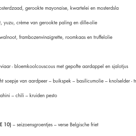
 mosterdzaad, gerookte mayonaise, kwartelei en mosterdsla
et, yuzu, crème van gerookte paling en dille-olie
walnoot, frambozenvinaigrette, roomkaas en truffelolie
aviaar - bloemkoolcouscous met gepofte aardappel en sjalotjus
ht soepje van aardpeer – buikspek – basilicumolie – knolselder - tr
ahini – chili – kruiden pesto
€ 10)
 – seizoensgroentjes – verse Belgische friet