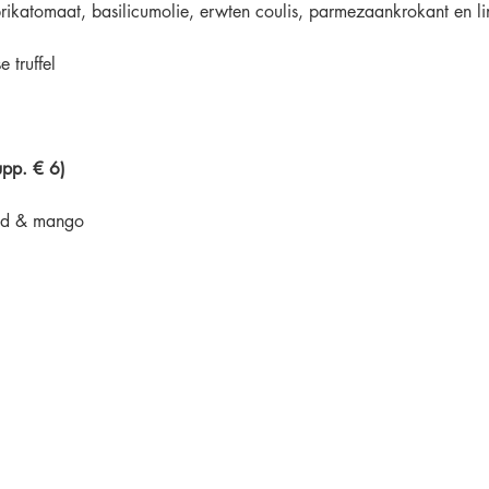
rikatomaat, basilicumolie, erwten coulis, parmezaankrokant en li
 truffel
upp. € 6)
ead & mango