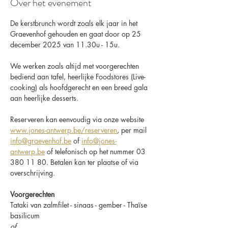
Over het evenement
De kerstbrunch wordt zoals elk jaar in het 
Graevenhof gehouden en gaat door op 25 
december 2025 van 11.30u - 15u.
We werken zoals altijd met voorgerechten 
bediend aan tafel, heerlijke Foodstores (Live-
cooking) als hoofdgerecht en een breed gala 
aan heerlijke desserts.
Reserveren kan eenvoudig via onze website 
www.jones-antwerp.be/reserveren
, per mail 
info@graevenhof.be
 of 
info@jones-
antwerp.be
 of telefonisch op het nummer 03 
380 11 80. Betalen kan ter plaatse of via 
overschrijving.
Voorgerechten
Tataki van zalmfilet - sinaas - gember - Thaïse 
basilicum
of