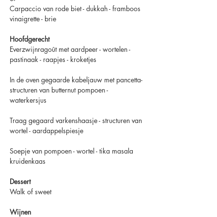
Carpaccio van rode biet - dukkah - framboos 
vinaigrette - brie
Hoofdgerecht
Everzwijnragoût met aardpeer - wortelen - 
pastinaak - raapjes - kroketjes
In de oven gegaarde kabeljauw met pancetta- 
structuren van butternut pompoen - 
waterkersjus
Traag gegaard varkenshaasje - structuren van 
wortel - aardappelspiesje
Soepje van pompoen - wortel - tika masala 
kruidenkaas
Dessert
Walk of sweet
Wijnen